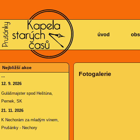
KAPELA
úvod
obs
Nejbližší akce
Fotogalerie
...
12. 9. 2026
STARÝCH
Gulášmajster spod Heštúna,
Pernek, SK
21. 11. 2026
K Nechorám za mladým vínem,
Prušánky - Nechory