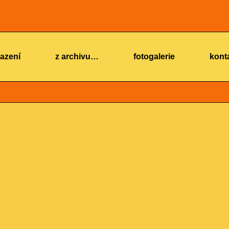
azení
z archivu…
fotogalerie
kont