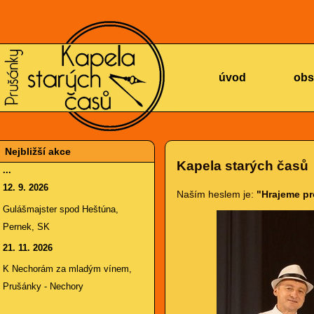
KAPELA
úvod
obs
Nejbližší akce
Kapela starých časů
...
12. 9. 2026
Naším heslem je:
"Hrajeme pro
STARÝCH
Gulášmajster spod Heštúna,
Pernek, SK
21. 11. 2026
K Nechorám za mladým vínem,
Prušánky - Nechory