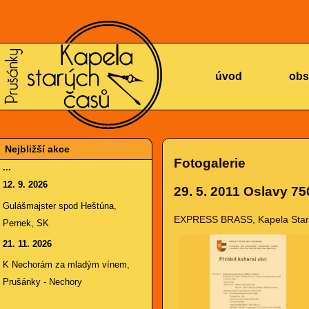
KAPELA
úvod
obs
Nejbližší akce
Fotogalerie
...
12. 9. 2026
29. 5. 2011
Oslavy 750
STARÝCH
Gulášmajster spod Heštúna,
EXPRESS BRASS, Kapela Starých
Pernek, SK
21. 11. 2026
K Nechorám za mladým vínem,
Prušánky - Nechory