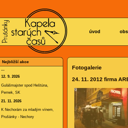
KAPELA
úvod
obs
Nejbližší akce
Fotogalerie
...
12. 9. 2026
24. 11. 2012
firma ARE
STARÝCH
Gulášmajster spod Heštúna,
Pernek, SK
21. 11. 2026
K Nechorám za mladým vínem,
Prušánky - Nechory