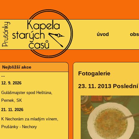
KAPELA
úvod
obs
Nejbližší akce
Fotogalerie
...
12. 9. 2026
23. 11. 2013
Poslední 
STARÝCH
Gulášmajster spod Heštúna,
Pernek, SK
21. 11. 2026
K Nechorám za mladým vínem,
Prušánky - Nechory