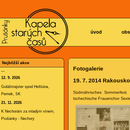
KAPELA
úvod
obs
Nejbližší akce
Fotogalerie
...
12. 9. 2026
19. 7. 2014
Rakousko,
STARÝCH
Gulášmajster spod Heštúna,
Südmährisches Sommerfest. 
Pernek, SK
tschechische Frauenchor Sext
21. 11. 2026
K Nechorám za mladým vínem,
Prušánky - Nechory