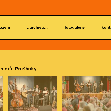
azení
z archivu…
fotogalerie
kont
niorů, Prušánky