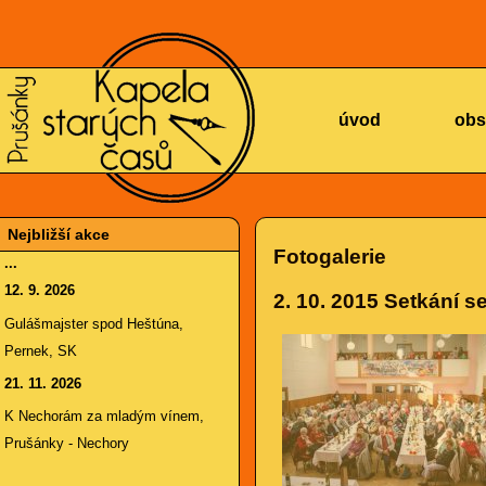
KAPELA
úvod
obs
Nejbližší akce
Fotogalerie
...
12. 9. 2026
2. 10. 2015
Setkání se
STARÝCH
Gulášmajster spod Heštúna,
Pernek, SK
21. 11. 2026
K Nechorám za mladým vínem,
Prušánky - Nechory