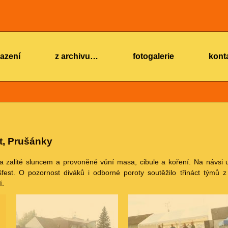
azení
z archivu…
fotogalerie
kont
t, Prušánky
na zalité sluncem a provoněné vůní masa, cibule a koření. Na návsi
šfest. O pozornost diváků i odborné poroty soutěžilo třináct týmů 
í.