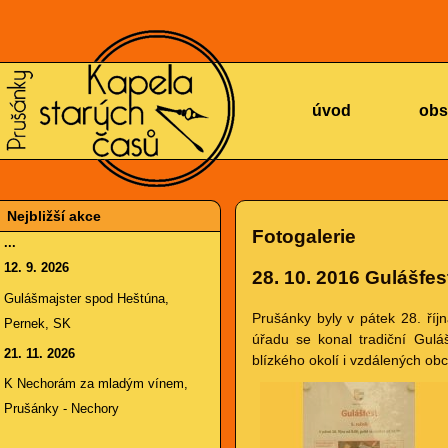
KAPELA
úvod
obs
Nejbližší akce
Fotogalerie
...
12. 9. 2026
28. 10. 2016
Gulášfes
STARÝCH
Gulášmajster spod Heštúna,
Prušánky byly v pátek 28. říj
Pernek, SK
úřadu se konal tradiční Gulá
21. 11. 2026
blízkého okolí i vzdálených obc
K Nechorám za mladým vínem,
Prušánky - Nechory