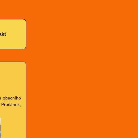
akt
 u obecního
z Prušánek,