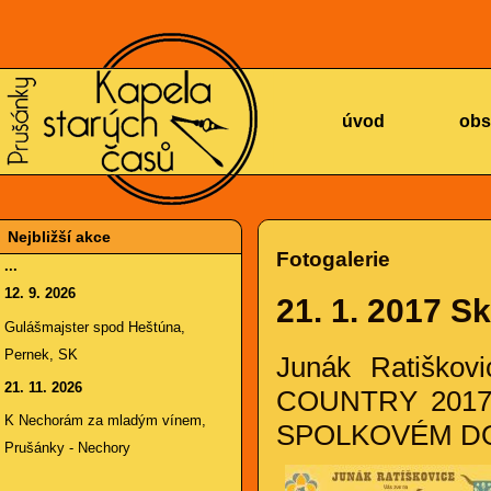
KAPELA
úvod
obs
Nejbližší akce
Fotogalerie
...
12. 9. 2026
21. 1. 2017
Sk
STARÝCH
Gulášmajster spod Heštúna,
Pernek, SK
Junák Ratiško
21. 11. 2026
COUNTRY 2017.
K Nechorám za mladým vínem,
SPOLKOVÉM DOMĚ
Prušánky - Nechory