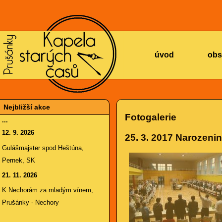
KAPELA
úvod
obs
Nejbližší akce
Fotogalerie
...
12. 9. 2026
25. 3. 2017
Narozenin
STARÝCH
Gulášmajster spod Heštúna,
Pernek, SK
21. 11. 2026
K Nechorám za mladým vínem,
Prušánky - Nechory