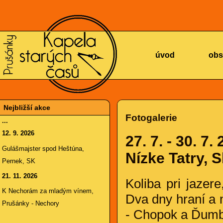
KAPELA
úvod
obs
Nejbližší akce
Fotogalerie
...
12. 9. 2026
27. 7. - 30. 7.
STARÝCH
Gulášmajster spod Heštúna,
Nízke Tatry, 
Pernek, SK
21. 11. 2026
Koliba pri jazer
K Nechorám za mladým vínem,
Dva dny hraní a 
Prušánky - Nechory
- Chopok a Ďumb