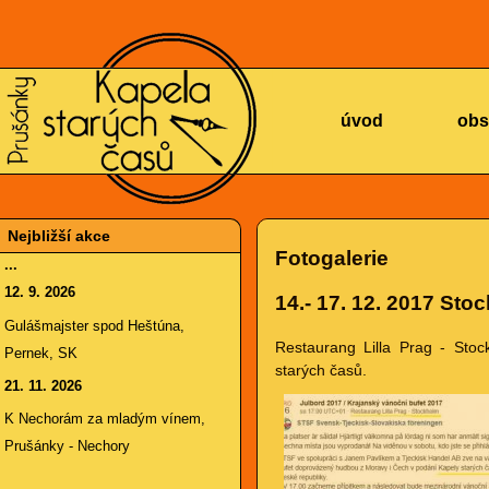
KAPELA
úvod
obs
Nejbližší akce
Fotogalerie
...
12. 9. 2026
14.- 17. 12. 2017
Stoc
STARÝCH
Gulášmajster spod Heštúna,
Restaurang Lilla Prag - Sto
Pernek, SK
starých časů.
21. 11. 2026
K Nechorám za mladým vínem,
Prušánky - Nechory