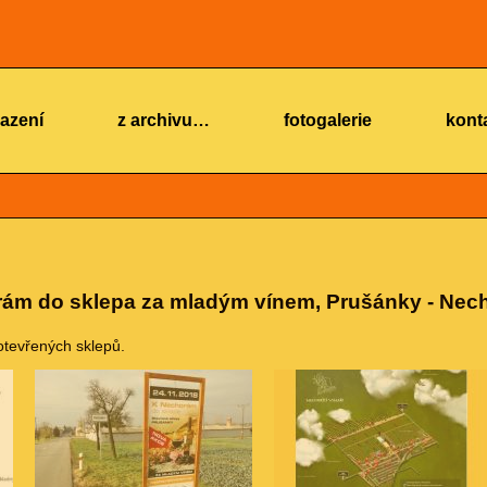
azení
z archivu…
fotogalerie
kont
ám do sklepa za mladým vínem, Prušánky - Nec
 otevřených sklepů.