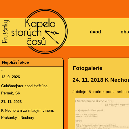
KAPELA
úvod
obs
Nejbližší akce
Fotogalerie
...
12. 9. 2026
24. 11. 2018
K Nechor
STARÝCH
Gulášmajster spod Heštúna,
Jubilejní 5. ročník podzimních
Pernek, SK
21. 11. 2026
K Nechorám za mladým vínem,
Prušánky - Nechory