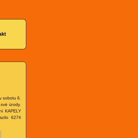
akt
v sobotu 6.
 své úrody.
iční KAPELY
azilo 6274