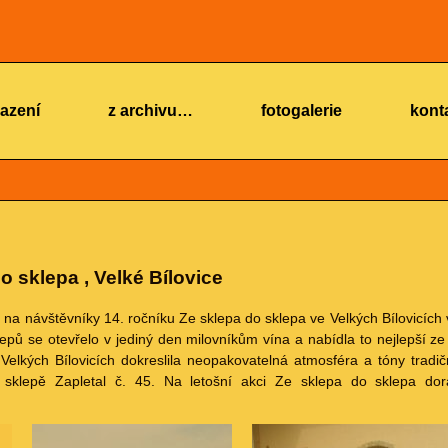
azení
z archivu…
fotogalerie
kont
o sklepa , Velké Bílovice
 na návštěvníky 14. ročníku Ze sklepa do sklepa ve Velkých Bílovicích 
pů se otevřelo v jediný den milovníkům vína a nabídla to nejlepší ze
Velkých Bílovicích dokreslila neopakovatelná atmosféra a tóny trad
epě Zapletal č. 45. Na letošní akci Ze sklepa do sklepa dor