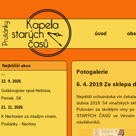
KAPELA
úvod
obs
Nejbližší akce
Fotogalerie
...
12. 9. 2026
6. 4. 2019
Ze sklepa d
STARÝCH
Gulášmajster spod Heštúna,
Největší ochutnávka vín čekala
Pernek, SK
dubna 2019. 54 vinařských skle
21. 11. 2026
Putování za skvělými víny po 
STARÝCH ČASŮ ve Vinném skl
K Nechorám za mladým vínem,
návštěvníků.
Prušánky - Nechory