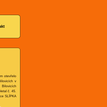
akt
m otevřelo
ílovicích v
 Bílovicích
tal č. 45.
kce SLÍPKA