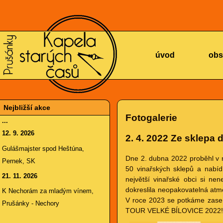
KAPELA
úvod
obs
Nejbližší akce
Fotogalerie
...
12. 9. 2026
2. 4. 2022
Ze sklepa d
STARÝCH
Gulášmajster spod Heštúna,
Dne 2. dubna 2022 proběhl v 
Pernek, SK
50 vinařských sklepů a nabídl
21. 11. 2026
největší vinařské obci si nen
dokreslila neopakovatelná at
K Nechorám za mladým vínem,
V roce 2023 se potkáme zase 
Prušánky - Nechory
TOUR VELKÉ BÍLOVICE 2022! i 