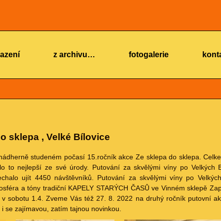
azení
z archivu…
fotogalerie
kont
o sklepa , Velké Bílovice
nádherně studeném počasí 15.ročník akce Ze sklepa do sklepa. Celke
o to nejlepší ze své úrody. Putování za skvělými víny po Velkých B
echalo ujít 4450 návštěvníků. Putování za skvělými víny po Velkých
mosféra a tóny tradiční KAPELY STARÝCH ČASŮ ve Vinném sklepě Zaple
v sobotu 1.4. Zveme Vás též 27. 8. 2022 na druhý ročník putovní a
se zajímavou, zatím tajnou novinkou.